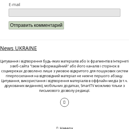
E-mail
News UKRAINE
Цитування і відтворення будь-яких матеріалів або їх фрагментів в Інтернеті
з веб-сайта "Ізюм Інформаційний" або його каналів і сторінок в
соцмережах дозволено лише з умовою відкритого для пошукових систем
гіперпосилання на відповідний матеріал не нижче першого абзацу.
Цитування, використання і відтворення матеріалів в оффлайн-медіа (в т.ч.
друкованих виданнях), мобільних додатках, SmartTV можливо тільки з
письмового дозволу редакції.
Наверх