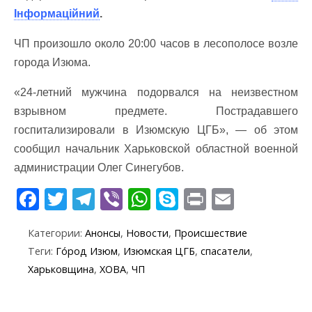
Інформаційний
.
ЧП произошло около 20:00 часов в лесополосе возле
города Изюма.
«24-летний мужчина подорвался на неизвестном
взрывном предмете. Пострадавшего
госпитализировали в Изюмскую ЦГБ», — об этом
сообщил начальник Харьковской областной военной
администрации Олег Синегубов.
F
T
T
Vi
W
S
Pr
E
ac
w
el
b
h
k
in
m
Категории:
Анонсы
,
Новости
,
Происшествие
e
itt
e
er
at
y
t
ai
Теги:
Го́род Изюм
,
Изюмская ЦГБ
,
спасатели
,
b
er
gr
s
p
l
Харьковщина
,
ХОВА
,
ЧП
o
a
A
e
o
m
p