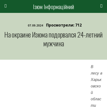
Ізюм Інформаційний
Просмотрели: 712
07.09.2024
На окраине Изюма подорвался 24-летний
мужчина
В
лесу в
Харьк
овско
й
облас
ти