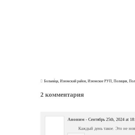
ok
r
a
A
m
pp
Больни́ца
,
Изюмский район
,
Изюмское РУП
,
Полиция
,
По
2 комментария
Аноним
-
Сентябрь 25th, 2024 at 18
Каждый день такое. Это не нов