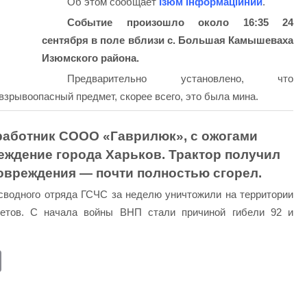
Об этом сообщает
Ізюм Інформаційний
.
Событие произошло около 16:35 24
сентября в поле вблизи с. Большая Камышеваха
Изюмского района.
Предварительно установлено, что
взрывоопасный предмет, скорее всего, это была мина.
 работник СООО «Гаврилюк», с ожогами
еждение города Харьков. Трактор получил
овреждения — почти полностью сгорел.
сводного отряда ГСЧС за неделю уничтожили на территории
етов. С начала войны ВНП стали причиной гибели 92 и
E
m
ail