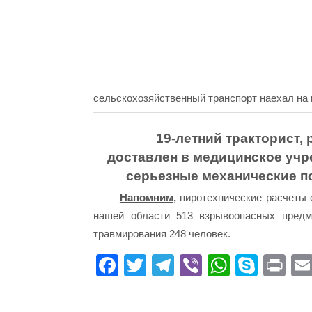
сельскохозяйственный транспорт наехал на 
19-летний тракторист,
доставлен в медицинское учр
серьезные механические п
Напомним,
пиротехнические расчеты 
нашей области 513 взрывоопасных предм
травмирования 248 человек.
Fa
T
Te
Vi
W
S
Pr
ce
wi
le
be
ha
ky
in
bo
tte
gr
r
ts
pe
t