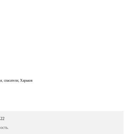
ля
,
спасатели
,
Харьков
:22
ость.