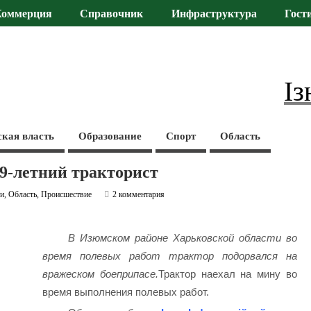
Коммерция
Справочник
Инфраструктура
Гост
Із
ская власть
Образование
Спорт
Область
19-летний тракторист
ти
,
Область
,
Происшествие
2 комментария
В Изюмском районе Харьковской области во
время полевых работ трактор подорвался на
вражеском боеприпасе.
Трактор наехал на мину во
время выполнения полевых работ.