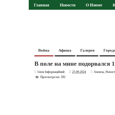
Главная
Новости
О Изюме
Война
Афиша
Галерея
Город
В поле на мине подорвался 
Ізюм Інформаційний
25.09.2024
Анонсы
,
Новос
Просмотрели: 592