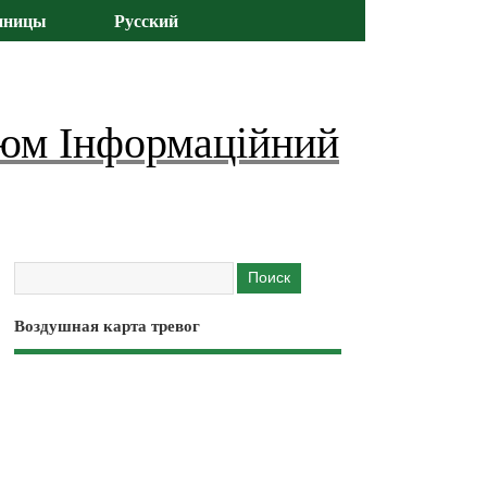
иницы
Русский
юм Інформаційний
Воздушная карта тревог