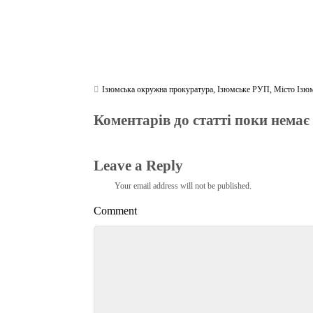
Ізюмська окружна прокуратура
,
Ізюмське РУП
,
Місто Ізю
Коментарів до статті поки немає
Leave a Reply
Your email address will not be published.
Comment