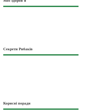
Моє здоров’я
Секрети Рибаків
Корисні поради