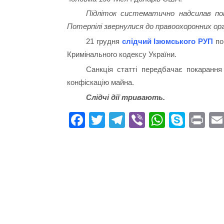
Підліток систематично надсилав по
Потерпілі звернулися до правоохоронних орг
21 грудня
слідчий Ізюмського РУП
по
Кримінального кодексу України.
Санкція статті передбачає покарання
конфіскацію майна.
Слідчі дії тривають.
Fa
T
Te
Vi
W
S
Pr
ce
wi
le
be
ha
ky
in
bo
tte
gr
r
ts
pe
t
ok
r
a
A
m
pp