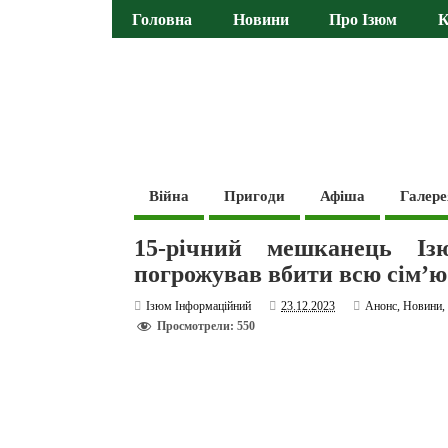
Головна
Новини
Про Ізюм
К
Війна
Пригоди
Афіша
Галере
15-річний мешканець І
погрожував вбити всю сім’ю
Ізюм Інформаційний
23.12.2023
Анонс
,
Новини
Просмотрели: 550