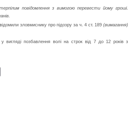
терпілим повідомлення з вимогою перевести йому гроші.
анів.
відомили зловмиснику про підозру за ч. 4 ст. 189
(вимагання)
 у вигляді позбавлення волі на строк від 7 до 12 років з
E
m
ail