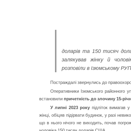
доларів та 150 тисяч дола
залякував жінку й чолов
розповіли в Ізюмському РУП
Постраждалі звернулись до правоохоро
Оперативники Ізюмського районного уп
встановили
причетність до злочину 15-річ
У липні 2023 року
підліток вимагав у
жінці, обіцяв підірвати будинок, у разі невик
що в нього нічого не виходить, почав погро
чоловіка 150 тисяч доларів США.