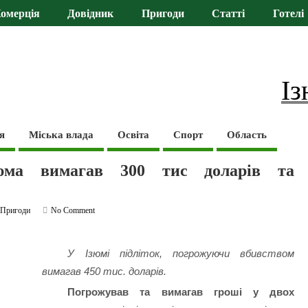
омерція
Довідник
Пригоди
Статті
Готелі
Із
я
Міська влада
Освіта
Спорт
Область
зюма вимагав 300 тис доларів та
,
Пригоди
No Comment
У Ізюмі підліток, погрожуючи вбивством
вимагав 450 тис. доларів.
Погрожував та вимагав гроші у двох