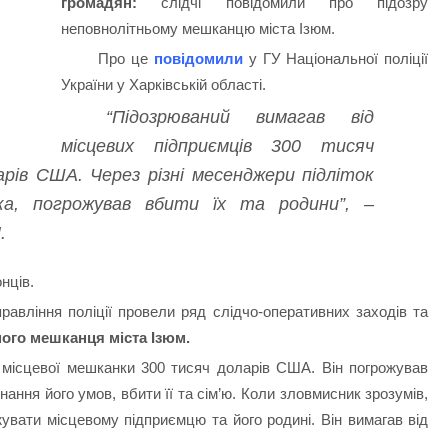
громадян:
слідчі повідомили про підозру
неповнолітньому мешканцю міста Ізюм.
Про це
повідомили
у ГУ Національної поліції
України у Харківській області.
“Підозрюваний вимагав від
місцевих підприємців 300 тисяч
рів США. Через різні месенджери підліток
іка, погрожував вбити їх та родини”, –
.
нців.
равління поліції провели ряд слідчо-оперативних заходів та
ного мешканця міста Ізюм.
 місцевої мешканки 300 тисяч доларів США. Він погрожував
онання його умов, вбити її та сім’ю. Коли зловмисник зрозумів,
жувати місцевому підприємцю та його родині. Він вимагав від