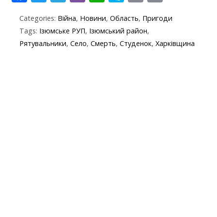
ac
w
el
b
h
k
in
m
Categories:
Війна
,
Новини
,
Область
,
Пригоди
e
itt
e
er
at
y
t
ai
Tags:
Ізюмське РУП
,
Ізюмський район
,
b
er
gr
s
p
l
Рятувальники
,
Село
,
Смерть
,
Студенок
,
Харківщина
o
a
A
e
o
m
p
k
p