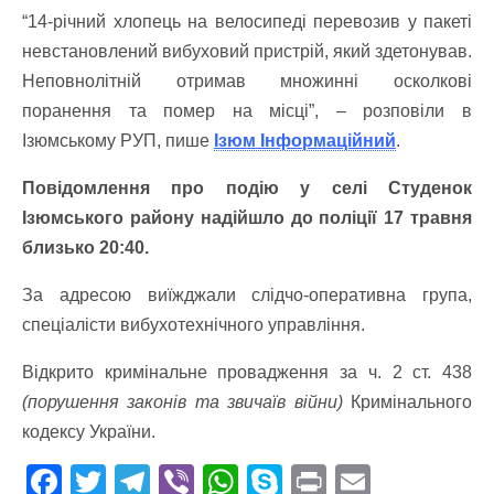
“14-річний хлопець на велосипеді перевозив у пакеті
невстановлений вибуховий пристрій, який здетонував.
Неповнолітній отримав множинні осколкові
поранення та помер на місці”, – розповіли в
Ізюмському РУП, пише
Ізюм Інформаційний
.
Повідомлення про подію у селі Студенок
Ізюмського району надійшло до поліції 17 травня
близько 20:40.
За адресою виїжджали слідчо-оперативна група,
спеціалісти вибухотехнічного управління.
Відкрито кримінальне провадження за ч. 2 ст. 438
(порушення законів та звичаїв війни)
Кримінального
кодексу України.
F
T
T
Vi
W
S
Pr
E