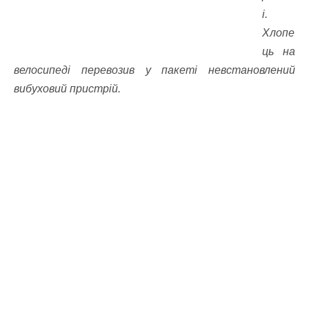
і.
Хлопе
ць на
велосипеді перевозив у пакеті невстановлений
вибуховий пристрій.