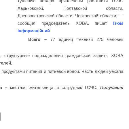
тушению пожара привлечены работники ГСЧС
Харьковской, Полтавской области,
Днепропетровской области, Черкасской области, —
сообщил председатель ХОВА, пишет
Ізюм
Інформаційний
.
Всего
– 77 единиц техники 275 человек
С, структурные подразделения гражданской защиты ХОВА
телей.
продуктами питания и питьевой водой. Часть людей уехала
 – местная жительница и сотрудник ГСЧС.
Получают
E
m