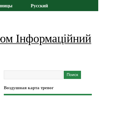
иницы
Русский
юм Інформаційний
Воздушная карта тревог