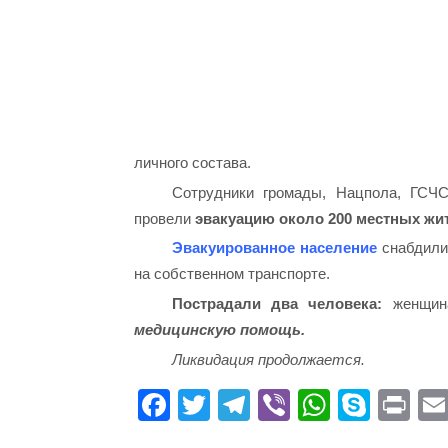
личного состава.
Сотрудники громады, Нацпола, ГСЧ
провели
эвакуацию около 200 местных жи
Эвакуированное население
снабдили 
на собственном транспорте.
Пострадали два человека:
женщина
медицинскую помощь.
Ликвидация продолжается.
Fa
T
Te
Vi
W
S
Pr
ce
wi
le
be
ha
ky
in