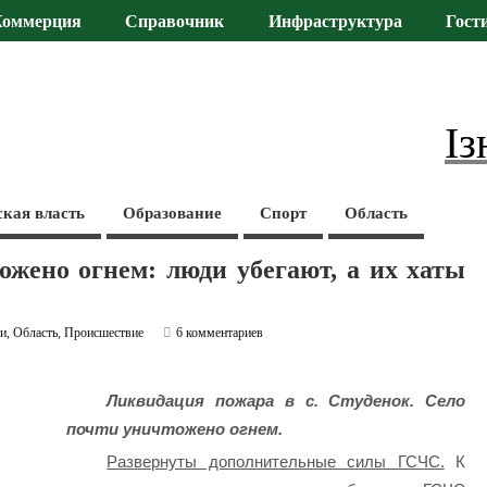
Коммерция
Справочник
Инфраструктура
Гост
Із
ская власть
Образование
Спорт
Область
ожено огнем: люди убегают, а их хаты
ти
,
Область
,
Происшествие
6 комментариев
Ликвидация пожара в с. Студенок. Село
почти уничтожено огнем.
Развернуты дополнительные силы ГСЧС.
К