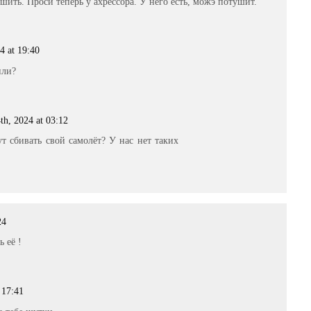
шить. Проси теперь у ахрессора. У него есть, можэ потушит.
4 at 19:40
или?
th, 2024 at 03:12
ут сбивать свой самолёт? У нас нет таких
24
ь её !
 17:41