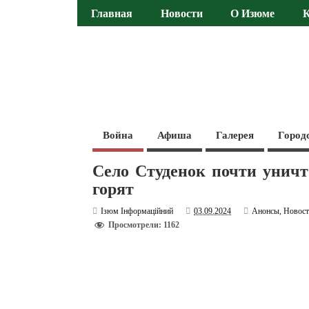
Главная
Новости
О Изюме
Война
Афиша
Галерея
Город
Село Студенок почти уничт
горят
Ізюм Інформаційний
03.09.2024
Анонсы
,
Новос
Просмотрели: 1162