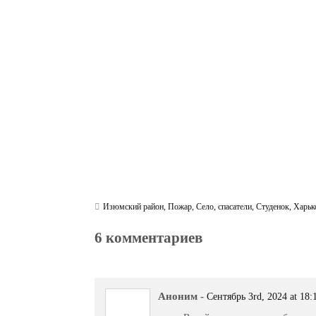
bo
tte
gr
r
ts
pe
t
ok
r
a
A
m
pp
Изюмский район
,
Пожар
,
Село
,
спасатели
,
Студенок
,
Харьк
6 комментариев
Аноним
-
Сентябрь 3rd, 2024 at 18: