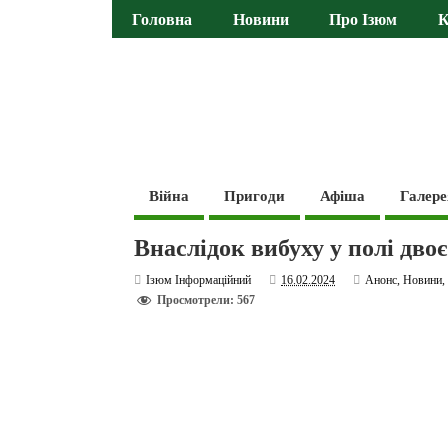
Головна
Новини
Про Ізюм
К
Війна
Пригоди
Афіша
Галере
Внаслідок вибуху у полі дво
Ізюм Інформаційний
16.02.2024
Анонс
,
Новини
Просмотрели: 567