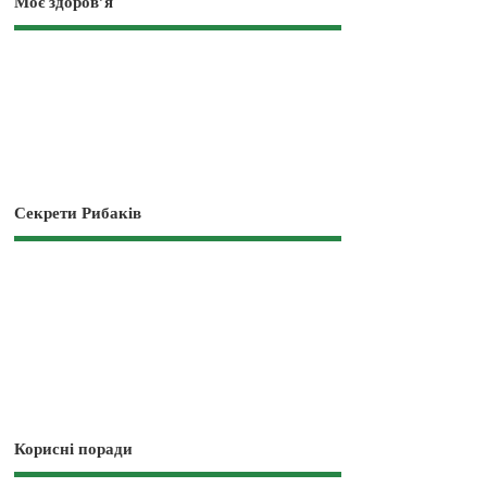
Моє здоров’я
Секрети Рибаків
Корисні поради