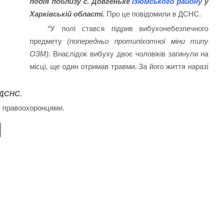
подія поблизу с. Довгеньке
Ізюмського району
у
Харківській області.
Про це повідомили в ДСНС.
“У полі стався підрив вибухонебезпечного
предмету
(попередньо протипіхотної міни типу
ОЗМ)
. Внаслідок вибуху двоє чоловіків загинули на
місці, ще один отримав травми. За його життя наразі
 ДСНС.
я правоохоронцями.
E
m
ail