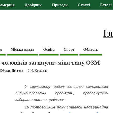
омерція
Довідник
Пригоди
Статті
Готелі
Із
я
Міська влада
Освіта
Спорт
Область
є чоловіків загинули: міна типу ОЗМ
,
Область
,
Пригоди
No Comment
У Ізюмському районі залишені окупантами
вибухонебезпечні предмети, продовжують
забирати життя цивільних.
16 лютого 2024 року сталась надзвичайна