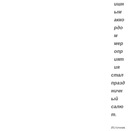
ишн
ым
акко
рдо
м
мер
опр
ият
ия
стал
празд
ничн
ый
салю
т.
Источник