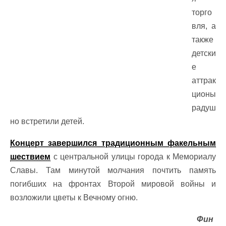
торго
вля, а
также
детски
е
аттрак
ционы
радуш
но встретили детей.
Концерт завершился традиционным факельным
шествием
с центральной улицы города к Мемориалу
Славы. Там минутой молчания почтить память
погибших на фронтах Второй мировой войны и
возложили цветы к Вечному огню.
Фин