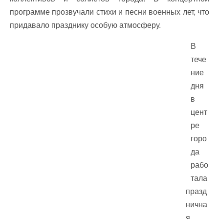
программе прозвучали стихи и песни военных лет, что
придавало празднику особую атмосферу.
В
тече
ние
дня
в
цент
ре
горо
да
рабо
тала
празд
нична
я