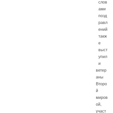
слов
ами
позд
равл
ений
такж
е
выст
упил
и
ветер
аны
Второ
й
миров
ой,
участ