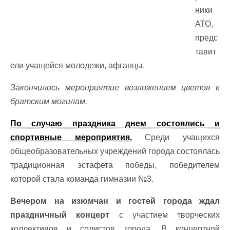
ники
АТО,
предс
тавит
ели учащейся молодежи, афганцы.
Закончилось мероприятие возложением цветов к
братским могилам.
По случаю праздника днем состоялись и
спортивные мероприятия.
Среди учащихся
общеобразовательных учреждений города состоялась
традиционная эстафета победы, победителем
которой стала команда гимназии №3.
Вечером на изюмчан и гостей города ждал
праздничный концерт
с участием творческих
коллективов и солистов города. В концертной