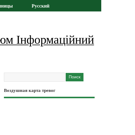
иницы
Русский
юм Інформаційний
Воздушная карта тревог