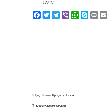
180 °С.
Fa
T
Te
Vi
W
S
Pr
ce
wi
le
be
ha
ky
in
bo
tte
gr
r
ts
pe
t
ok
r
a
A
m
pp
Еда
,
Питание
,
Продукты
,
Рецепт
2 комментария