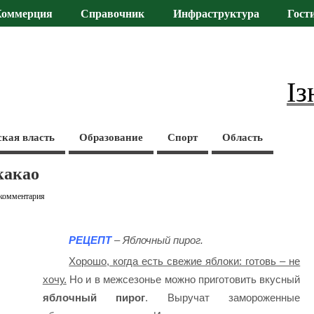
Коммерция
Справочник
Инфраструктура
Гост
Із
ская власть
Образование
Спорт
Область
какао
 комментария
РЕЦЕПТ
– Яблочный пирог.
Хорошо, когда есть свежие яблоки: готовь – не
хочу.
Но и в межсезонье можно приготовить вкусный
яблочный пирог
. Выручат замороженные