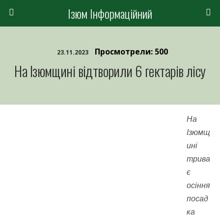
Ізюм Інформаційний
Просмотрели: 500
23.11.2023
На Ізюмщині відтворили 6 гектарів лісу
На
Ізюмщ
ині
трива
є
осіння
посад
ка