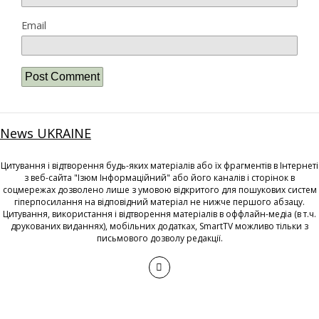
Email
News UKRAINE
Цитування і відтворення будь-яких матеріалів або їх фрагментів в Інтернеті
з веб-сайта "Ізюм Інформаційний" або його каналів і сторінок в
соцмережах дозволено лише з умовою відкритого для пошукових систем
гіперпосилання на відповідний матеріал не нижче першого абзацу.
Цитування, використання і відтворення матеріалів в оффлайн-медіа (в т.ч.
друкованих виданнях), мобільних додатках, SmartTV можливо тільки з
письмового дозволу редакції.