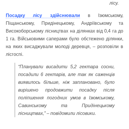
лісу.
Посадку лісу здійснювали
в Ізюмському,
Піщанському, Придінецькому, Андріївському та
Високоборському лісництвах на ділянках від 0,4 га до
1 га. Військовими саперами було обстежено ділянки,
на яких висаджували молоді деревця, – розповіли в
лісгоспі.
“Планували висадити 5,2 гектара сосни,
посадили 6 гектарів, але так як саженців
виявилось більше, ніж заплановано, було
вирішено продовжити посадку після
поліпшення погодних умов в Ізюмському,
Савинському та Придінецькому
лісництвах,” – повідомили лісовики.