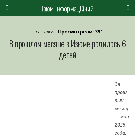
Ізюм Інформаційний
Просмотрели: 391
22.05.2025
В прошлом месяце в Изюме родилось 6
детей
За
прош
лый
месяц
, май
2025
года,