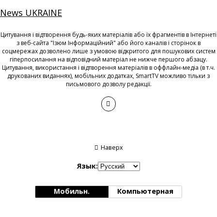
News UKRAINE
Цитування і відтворення будь-яких матеріалів або їх фрагментів в Інтернеті
з веб-сайта "Ізюм Інформаційний" або його каналів і сторінок в
соцмережах дозволено лише з умовою відкритого для пошукових систем
гіперпосилання на відповідний матеріал не нижче першого абзацу.
Цитування, використання і відтворення матеріалів в оффлайн-медіа (в т.ч.
друкованих виданнях), мобільних додатках, SmartTV можливо тільки з
письмового дозволу редакції.
Наверх
Язык:
Мобильн.
Компьютерная