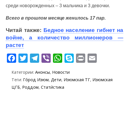
среди новорожденных – 3 мальчика и 3 девочки.
Всего в прошлом месяце женилось 17 пар.
Читай также:
Бедное население гибнет на
войне, а количество миллионеров —
растет
F
T
T
Vi
W
S
Pr
E
ac
w
el
b
h
k
in
m
Категории:
Анонсы
,
Новости
e
itt
e
er
at
y
t
ai
Теги:
Го́род Изюм
,
Дети
,
Изюмская ТГ
,
Изюмская
b
er
gr
s
p
l
ЦГБ
,
Роддом
,
Стати́стика
o
a
A
e
o
m
p
k
p