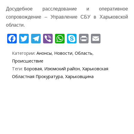
Досудебное расследование и оперативное
сопровождение – Управление СБУ в Харьковской
области.
F
T
T
Vi
W
S
Pr
E
ac
w
el
b
h
k
in
m
Категории:
Анонсы
,
Новости
,
Область
,
e
itt
e
er
at
y
t
ai
Происшествие
b
er
gr
s
p
l
Теги:
Боровая
,
Изюмский район
,
Харьковская
o
a
A
e
Областная Прокуратура
,
Харьковщина
o
m
p
k
p