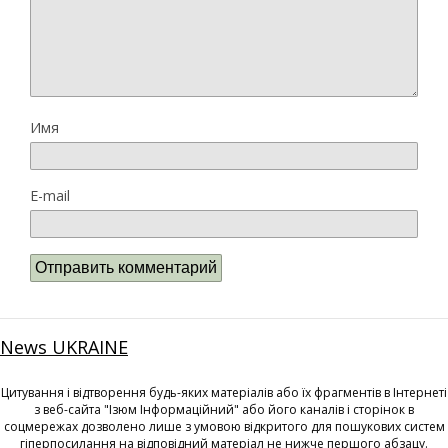
Имя
E-mail
News UKRAINE
Цитування і відтворення будь-яких матеріалів або їх фрагментів в Інтернеті
з веб-сайта "Ізюм Інформаційний" або його каналів і сторінок в
соцмережах дозволено лише з умовою відкритого для пошукових систем
гіперпосилання на відповідний матеріал не нижче першого абзацу.