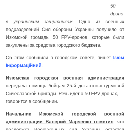
50
дроно
в украинским защитникам.
Одно из военных
подразделений Сил обороны Украины получило от
Изюмской громады 50 FPV-дронов, которые были
закуплены за средства городского бюджета.
Об этом сообщили в городском совете, пишет
Ізюм
Інформаційний
.
Изюмская городская военная администрация
передала помощь бойцам 25-й десантно-штурмовой
Сичеславской бригады. Речь идет о 50 FPV-дронах, —
говорится в сообщении.
Начальник Изюмской городской военной
администрации Валерий Марченко отметил
, что
поддержка Вооруженных сил Украины остается