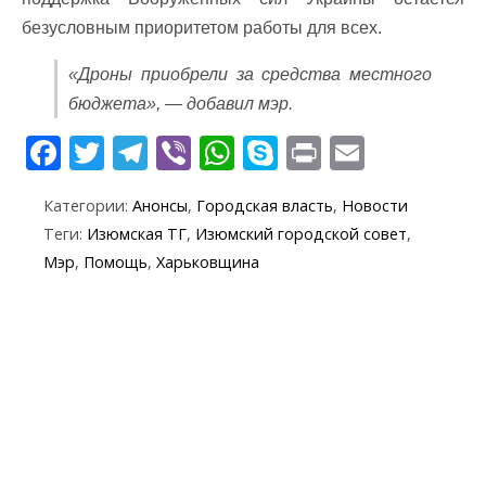
безусловным приоритетом работы для всех.
«Дроны приобрели за средства местного
бюджета», — добавил мэр.
F
T
T
Vi
W
S
Pr
E
ac
w
el
b
h
k
in
m
Категории:
Анонсы
,
Городская власть
,
Новости
e
itt
e
er
at
y
t
ai
Теги:
Изюмская ТГ
,
Изюмский городской совет
,
b
er
gr
s
p
l
Мэр
,
Помощь
,
Харьковщина
o
a
A
e
o
m
p
k
p