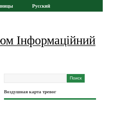
иницы
Русский
юм Інформаційний
Воздушная карта тревог