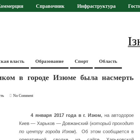
Коммерция
Справочник
Инфраструктура
Гост
Із
ская власть
Образование
Спорт
Область
виком в городе Изюме была насмерть
сть
No Comment
4 января 2017 года в г. Изюм,
на автодорое
Киев — Харьков — Довжанский (
который проходит
по центру города Изюм
). Об этом сообщается в
оперативной сводке на сайте Харьковской