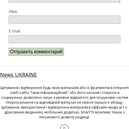
Имя
E-mail
News UKRAINE
Цитування і відтворення будь-яких матеріалів або їх фрагментів в Інтернеті
з веб-сайта "Ізюм Інформаційний" або його каналів і сторінок в
соцмережах дозволено лише з умовою відкритого для пошукових систем
гіперпосилання на відповідний матеріал не нижче першого абзацу.
Цитування, використання і відтворення матеріалів в оффлайн-медіа (в т.ч.
друкованих виданнях), мобільних додатках, SmartTV можливо тільки з
письмового дозволу редакції.