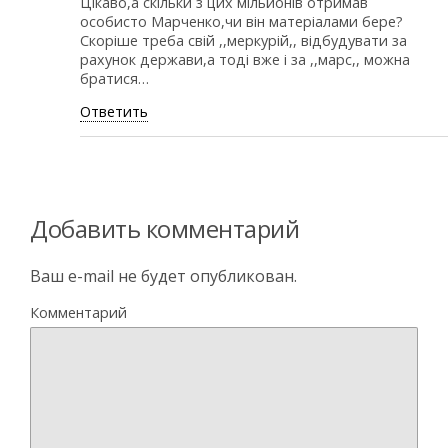
Цікаво,а скільки з цих мільйонів отримав
особисто Марченко,чи він матеріалами бере?
Скоріше треба свій ,,меркурій,, відбудувати за
рахунок держави,а тоді вже і за ,,марс,, можна
братися…
Ответить
Добавить комментарий
Ваш e-mail не будет опубликован.
Комментарий