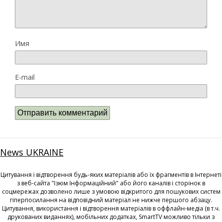
Имя
E-mail
News UKRAINE
Цитування і відтворення будь-яких матеріалів або їх фрагментів в Інтернеті
з веб-сайта "Ізюм Інформаційний" або його каналів і сторінок в
соцмережах дозволено лише з умовою відкритого для пошукових систем
гіперпосилання на відповідний матеріал не нижче першого абзацу.
Цитування, використання і відтворення матеріалів в оффлайн-медіа (в т.ч.
друкованих виданнях), мобільних додатках, SmartTV можливо тільки з