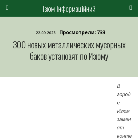
Ізюм Інформаційний
Просмотрели: 733
22.09.2023
300 новых металлических мусорных
баков установят по Изюму
В
город
е
Изюм
замен
ят
конте