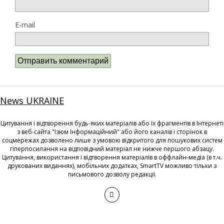
E-mail
News UKRAINE
Цитування і відтворення будь-яких матеріалів або їх фрагментів в Інтернеті
з веб-сайта "Ізюм Інформаційний" або його каналів і сторінок в
соцмережах дозволено лише з умовою відкритого для пошукових систем
гіперпосилання на відповідний матеріал не нижче першого абзацу.
Цитування, використання і відтворення матеріалів в оффлайн-медіа (в т.ч.
друкованих виданнях), мобільних додатках, SmartTV можливо тільки з
письмового дозволу редакції.