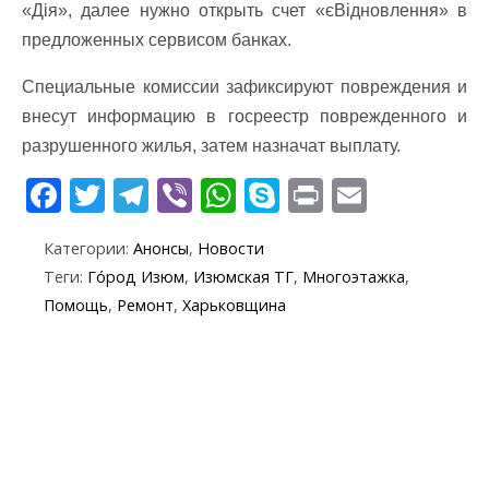
«Дія», далее нужно открыть счет «єВідновлення» в
предложенных сервисом банках.
Специальные комиссии зафиксируют повреждения и
внесут информацию в госреестр поврежденного и
разрушенного жилья, затем назначат выплату.
F
T
T
Vi
W
S
Pr
E
ac
w
el
b
h
k
in
m
Категории:
Анонсы
,
Новости
e
itt
e
er
at
y
t
ai
Теги:
Го́род Изюм
,
Изюмская ТГ
,
Многоэтажка
,
b
er
gr
s
p
l
Помощь
,
Ремонт
,
Харьковщина
o
a
A
e
o
m
p
k
p