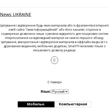
News UKRAINE
Цитування і відтворення будь-яких матеріалів або їх фрагментів в Інтернеті
з веб-сайта "Ізюм Інформаційний" або його каналів і сторінок в
соцмережах дозволено лише з умовою відкритого для пошукових систем
гіперпосилання на відповідний матеріал не нижче першого абзацу.
Цитування, використання і відтворення матеріалів в оффлайн-медіа (в т.ч.
друкованих виданнях), мобільних додатках, SmartTV можливо тільки з
письмового дозволу редакції.
Наверх
Язык:
Мобильн.
Компьютерная