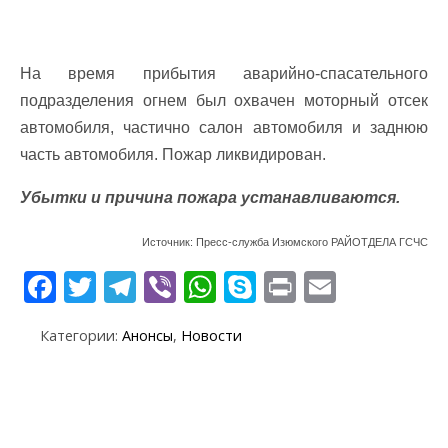
На время прибытия аварийно-спасательного
подразделения огнем был охвачен моторный отсек
автомобиля, частично салон автомобиля и заднюю
часть автомобиля. Пожар ликвидирован.
Убытки и причина пожара устанавливаются.
Источник: Пресс-служба Изюмского РАЙОТДЕЛА ГСЧС
F
T
T
Vi
W
S
Pr
E
ac
w
el
b
h
k
in
m
Категории:
Анонсы
,
Новости
e
itt
e
er
at
y
t
ai
b
er
gr
s
p
l
o
a
A
e
o
m
p