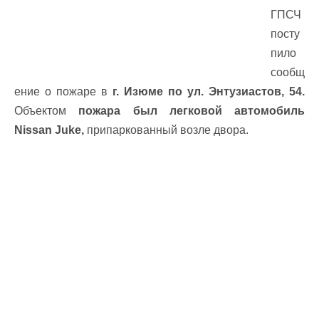
ГПСЧ
посту
пило
сообщ
ение о пожаре в
г. Изюме по ул. Энтузиастов, 54.
Объектом
пожара был легковой автомобиль
Nissan Juke,
припаркованный возле двора.