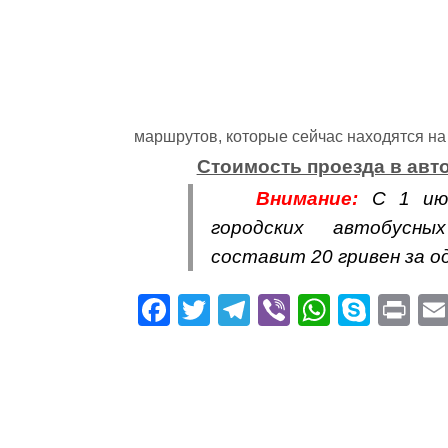
маршрутов, которые сейчас находятся на
Стоимость проезда в авто
Внимание:
С 1 июн
городских автобусн
составит 20 гривен за од
Fa
T
Te
Vi
W
S
Pr
ce
wi
le
be
ha
ky
in
bo
tte
gr
r
ts
pe
t
ok
r
a
A
m
pp