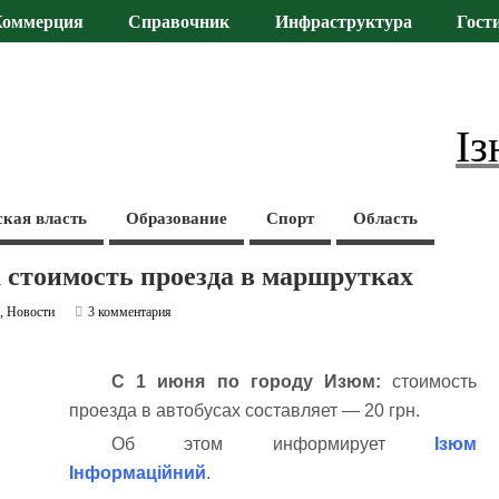
Коммерция
Справочник
Инфраструктура
Гост
Із
ская власть
Образование
Спорт
Область
 стоимость проезда в маршрутках
а
,
Новости
3 комментария
С 1 июня по городу Изюм:
стоимость
проезда в автобусах составляет — 20 грн.
Об этом информирует
Ізюм
Інформаційний
.