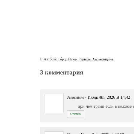
Авто́бус
,
Го́род Изюм
,
тарифы
,
Харьковщина
3 комментария
Аноним
-
Июнь 4th, 2026 at 14:42
при чём трамп если в колхозе 
Ответить