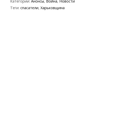
Категории:
Анонсы
,
Война
,
Новости
e
itt
e
er
at
y
t
ai
Теги:
спасатели
,
Харьковщина
b
er
gr
s
p
l
o
a
A
e
o
m
p
k
p