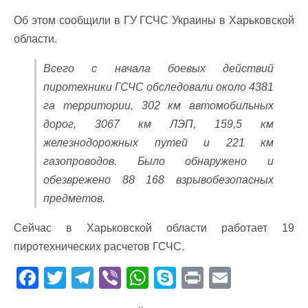
Об этом сообщили в ГУ ГСЧС Украины в Харьковской
области.
Всего с начала боевых действий
пиротехники ГСЧС обследовали около 4381
га территории, 302 км автомобильных
дорог, 3067 км ЛЭП, 159,5 км
железнодорожных путей и 221 км
газопроводов. Было обнаружено и
обезврежено 88 168 взрывобезопасных
предметов.
Сейчас в Харьковской области работает 19
пиротехнических расчетов ГСЧС.
F
T
T
Vi
W
S
Pr
E
ac
w
el
b
h
k
in
m