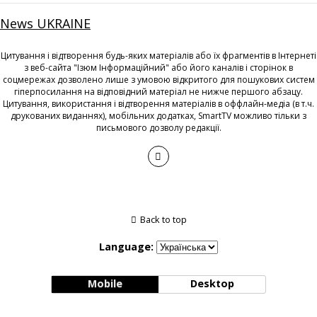
News UKRAINE
Цитування і відтворення будь-яких матеріалів або їх фрагментів в Інтернеті
з веб-сайта "Ізюм Інформаційний" або його каналів і сторінок в
соцмережах дозволено лише з умовою відкритого для пошукових систем
гіперпосилання на відповідний матеріал не нижче першого абзацу.
Цитування, використання і відтворення матеріалів в оффлайн-медіа (в т.ч.
друкованих виданнях), мобільних додатках, SmartTV можливо тільки з
письмового дозволу редакції.
Back to top
Language:
Mobile
Desktop