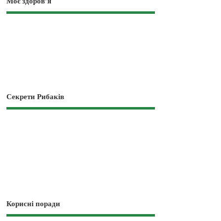
Моє здоров’я
Секрети Рибаків
Корисні поради