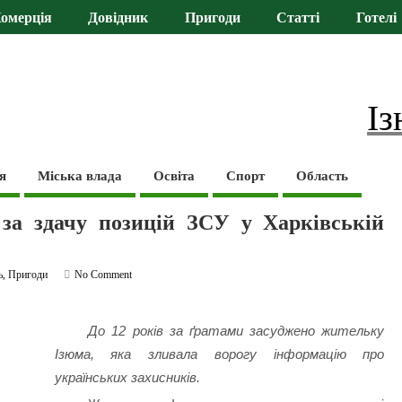
омерція
Довідник
Пригоди
Статті
Готелі
Із
я
Міська влада
Освіта
Спорт
Область
 за здачу позицій ЗСУ у Харківській
ь
,
Пригоди
No Comment
До 12 років за ґратами засуджено жительку
Ізюма, яка зливала ворогу інформацію про
українських захисників.