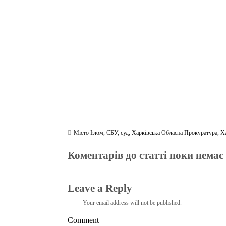
ok
r
a
A
m
pp
Місто Ізюм
,
СБУ
,
суд
,
Харківська Обласна Прокуратура
,
Х
Коментарів до статті поки немає
Leave a Reply
Your email address will not be published.
Comment