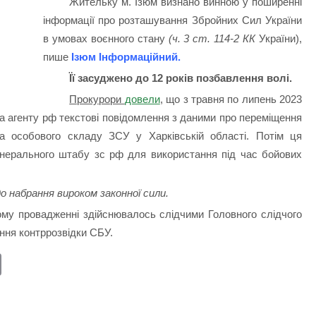
Жительку м. Ізюм визнано винною у поширенні
інформації про розташування Збройних Сил України
в умовах воєнного стану
(ч. 3 ст. 114-2 КК
України),
пише
Ізюм Інформаційний
.
Її засуджено до 12 років позбавлення волі.
Прокурори
довели
,
що з травня по липень 2023
 агенту рф текстові повідомлення з даними про переміщення
 та особового складу ЗСУ у Харківській області.
Потім ця
нерального штабу зс рф для використання під час бойових
 набрання вироком законної сили.
му провадженні здійснювалось слідчими Головного слідчого
ння контррозвідки СБУ.
E
m
ail