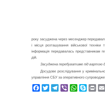
року засуджена через месенджер передавала
і місця розташування військової техніки
інформація передавалась представникам ге
дій.
Засуджена перебуватиме під вартою до
Досудове розслідування у кримінально
управління СБУ за оперативного супроводже
Fa
T
Te
Vi
W
S
Pr
ce
wi
le
be
ha
ky
in
bo
tte
gr
r
ts
pe
t