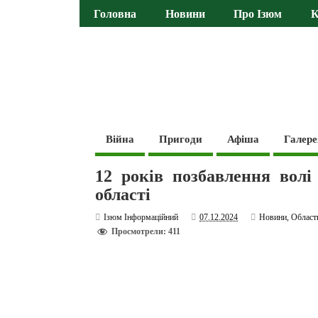
Головна
Новини
Про Ізюм
К
Війна
Пригоди
Афіша
Галере
12 років позбавлення волі
області
Ізюм Інформаційний
07.12.2024
Новини
,
Област
Просмотрели: 411