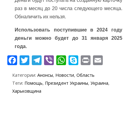
Деньги будут поступать на созданную карточку
раз в месяц до 20 числа следующего месяца.
Обналичить их нельзя.
Использовать поступившие в 2024 году
деньги можно будет до 31 января 2025
года.
F
T
T
Vi
W
S
Pr
E
ac
w
el
b
h
k
in
m
Категории:
Анонсы
,
Новости
,
Область
e
itt
e
er
at
y
t
ai
Теги:
Помощь
,
Президент Украины
,
Украина
,
b
er
gr
s
p
l
Харьковщина
o
a
A
e
o
m
p
k
p