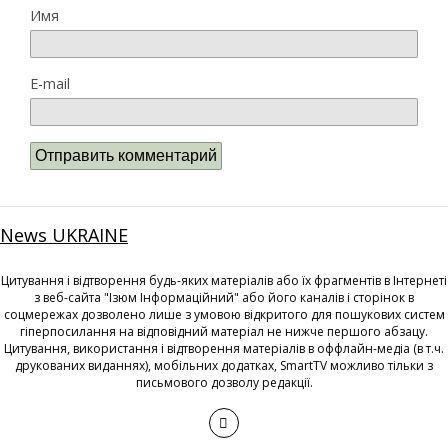
Имя
E-mail
News UKRAINE
Цитування і відтворення будь-яких матеріалів або їх фрагментів в Інтернеті
з веб-сайта "Ізюм Інформаційний" або його каналів і сторінок в
соцмережах дозволено лише з умовою відкритого для пошукових систем
гіперпосилання на відповідний матеріал не нижче першого абзацу.
Цитування, використання і відтворення матеріалів в оффлайн-медіа (в т.ч.
друкованих виданнях), мобільних додатках, SmartTV можливо тільки з
письмового дозволу редакції.