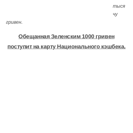
тыся
чу
гривен.
Обещанная Зеленским 1000 гривен
поступит на карту Национального кэшбека.