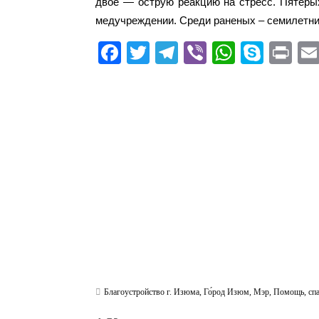
двое — острую реакцию на стресс. Пятеры
медучреждении. Среди раненых – семилетни
Fa
T
Te
Vi
W
S
Pr
ce
wi
le
be
ha
ky
in
bo
tte
gr
r
ts
pe
t
ok
r
a
A
m
pp
Благоустройство г. Изюма
,
Го́род Изюм
,
Мэр
,
Помощь
,
сп