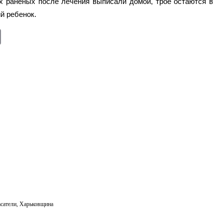
х раненых после лечения выписали домой, трое остаются в
й ребенок.
E
m
ail
асатели
,
Харьковщина