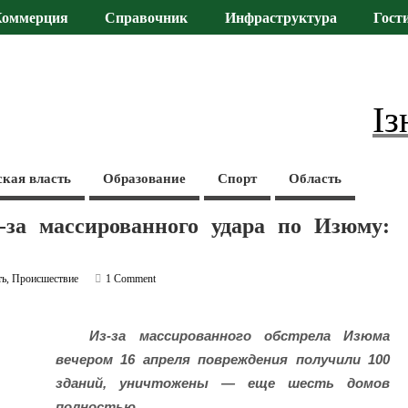
Коммерция
Справочник
Инфраструктура
Гост
Із
ская власть
Образование
Спорт
Область
-за массированного удара по Изюму:
ть
,
Происшествие
1 Comment
Из-за массированного обстрела Изюма
вечером 16 апреля повреждения получили 100
зданий, уничтожены — еще шесть домов
полностью.