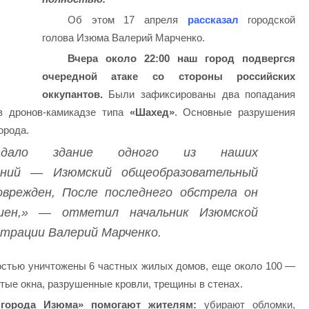
Об этом 17 апреля
рассказал
городской
голова Изюма Валерий Марченко.
Вчера около 22:00 наш город подвергся
очередной атаке со стороны российских
оккупантов.
Были зафиксированы два попадания
 дронов-камикадзе типа
«Шахед»
. Основные разрушения
орода.
радало здание одного из наших
ений — Изюмский общеобразовательный
оврежден, После последнего обстрела он
шен,» — отметил начальник Изюмской
страции Валерий Марченко.
остью уничтожены 6 частных жилых домов, еще около 100 —
тые окна, разрушенные кровли, трещины в стенах.
 города Изюма» помогают жителям:
убирают обломки,