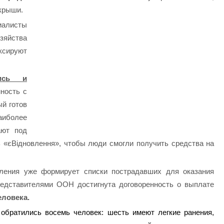
крыши.
алисты
зяйства
ксируют
ись и
ность с
ый готов
аиболее
ают под
 «єВідновлення», чтобы люди смогли получить средства на
ления уже формирует списки пострадавших для оказания
редставителями ООН достигнута договоренность о выплате
еловека.
обратились восемь человек: шесть имеют легкие ранения,