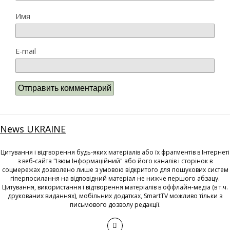
Имя
E-mail
News UKRAINE
Цитування і відтворення будь-яких матеріалів або їх фрагментів в Інтернеті
з веб-сайта "Ізюм Інформаційний" або його каналів і сторінок в
соцмережах дозволено лише з умовою відкритого для пошукових систем
гіперпосилання на відповідний матеріал не нижче першого абзацу.
Цитування, використання і відтворення матеріалів в оффлайн-медіа (в т.ч.
друкованих виданнях), мобільних додатках, SmartTV можливо тільки з
письмового дозволу редакції.