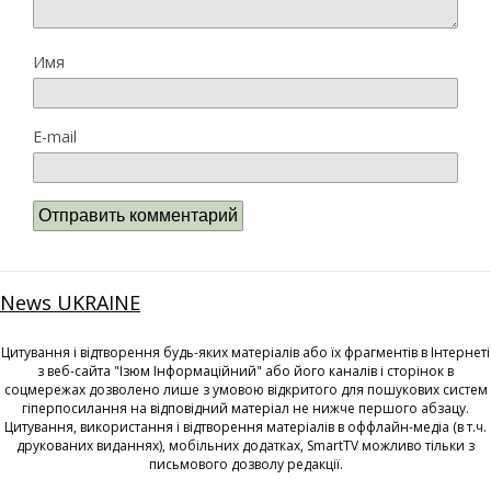
Имя
E-mail
News UKRAINE
Цитування і відтворення будь-яких матеріалів або їх фрагментів в Інтернеті
з веб-сайта "Ізюм Інформаційний" або його каналів і сторінок в
соцмережах дозволено лише з умовою відкритого для пошукових систем
гіперпосилання на відповідний матеріал не нижче першого абзацу.
Цитування, використання і відтворення матеріалів в оффлайн-медіа (в т.ч.
друкованих виданнях), мобільних додатках, SmartTV можливо тільки з
письмового дозволу редакції.